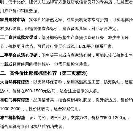
明，便于比价。建议关注品牌官方旗舰店或信誉良好的专卖店，注意查看
用户评价和销量数据。
家居建材市场
：实体店如居然之家、红星美凯龙等常有折扣，可实地体验
材质和硬度，但需警惕虚高标价。建议多逛几家，对比后再决定。
工厂直营或批发渠道
：部分椰棕棕垫生产商提供直销服务，减少中间环
节，价格更具优势。可通过行业展会或线上B2B平台联系厂家。
二手平台或清仓促销
：闲鱼等平台或有商家清仓时，可能以较低价格出售
全新或轻度使用的椰棕棕垫，但需仔细检查质量。
二、高性价比椰棕棕垫推荐（第三页精选）
大自然椰棕棕垫
：以天然环保著称，采用高温高压工艺，防潮防蛀，硬度
适中。价格在800-1500元区间，适合注重健康的人群。
喜临门椰棕棕垫
：品牌信誉高，结合棕榈与乳胶层，提升舒适度。售价约
1000-2000元，性价比较高，适合家庭使用。
雅兰椰棕棕垫
：设计简约，透气性好，支撑力强。价格在600-1200元，
适合预算有限但追求品质的消费者。