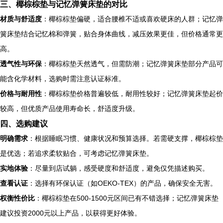
三、椰棕棕垫与记忆弹簧床垫的对比
材质与舒适度
：椰棕棕垫偏硬，适合腰椎不适或喜欢硬床的人群；记忆弹
簧床垫结合记忆棉和弹簧，贴合身体曲线，减压效果更佳，但价格通常更
高。
透气性与环保
：椰棕棕垫天然透气，但需防潮；记忆弹簧床垫部分产品可
能含化学材料，选购时需注意认证标准。
价格与耐用性
：椰棕棕垫价格普遍较低，耐用性较好；记忆弹簧床垫起价
较高，但优质产品使用寿命长，舒适度升级。
四、选购建议
明确需求
：根据睡眠习惯、健康状况和预算选择。若需硬支撑，椰棕棕垫
是优选；若追求柔软贴合，可考虑记忆弹簧床垫。
实地体验
：尽量到店试躺，感受硬度和舒适度，避免仅凭描述购买。
查看认证
：选择有环保认证（如OEKO-TEX）的产品，确保安全无害。
权衡性价比
：椰棕棕垫在500-1500元区间已有不错选择；记忆弹簧床垫
建议投资2000元以上产品，以获得更好体验。