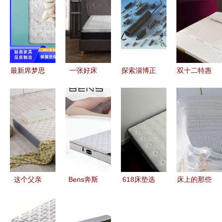
最新席梦思
一张好床
探索淄博正
双十二特惠
床垫硬款概
垫，应该具
宗编织 首
·主卧焕新
览——记忆
备这些基本
选迎泰弹簧
3E记忆弹
弹簧床垫的
素养
精品店的专
簧床垫
价格与选购
业之选与记
12CM，舒
分析
忆弹簧床垫
适与实用兼
的性价比
备
这个父亲
Bens奔斯
618床垫选
床上的那些
节，换你来
订制乳胶床
购指南 乳
事 揭秘8小
实力宠爸
垫 独立弹
胶、棕榈、
时黑金刚超