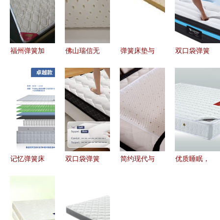
福州弹簧加
佛山瑞信无
弹簧床垫与
双口袋弹簧
棕床垫批发
纺布 记忆
记忆弹簧床
与记忆弹簧
批量采购的
弹簧床垫的
垫 舒适与
床垫的完美
经济与质量
核心伙伴与
支撑的完美
结合 睡眠
双赢之选
产业链接桥
融合
品质的革命
记忆弹簧床
双口袋弹簧
简约现代与
优质睡眠，
垫分解图解
床垫与记忆
极致舒适
从一张好床
析 结构设
弹簧床垫
欧瑞
垫开始——
计与优劣分
创新睡眠科
ORIANT记
家e购纯天
析
技的卓越之
忆弹簧床垫
然椰棕记忆