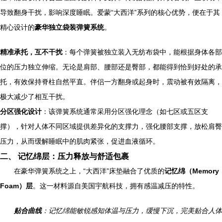
导致翻身干扰，影响深度睡眠。爱蒙“大西洋”系列的核心优势，便在于其
精心设计的
豪华独立袋装弹簧系统
。
精准承托，互不干扰
：每个弹簧被独立装入无纺布袋中，能根据身体各部
位的压力独立伸缩。无论是肩部、腰部还是臀部，都能得到恰到好处的承
托，有效保持脊柱自然平直。伴侣一方翻身或起身时，震动被有效隔离，
极大减少了相互干扰。
分区强化设计
：该弹簧系统通常采用分区强化理念（如七区或五区支
撑），针对人体不同区域提供差异化的支撑力，强化腰部支撑，放松肩臀
压力，从而缓解睡眠中的肌肉紧张，促进血液循环。
二、 记忆绵层：压力释放与舒适包裹
在豪华弹簧系统之上，“大西洋”床垫融合了优质的
记忆绵（Memory
Foam）层
。这一材料源自美国宇航科技，拥有感温减压的特性。
贴合曲线
：记忆绵能敏锐感知体温与压力，缓慢下沉，完美贴合人体