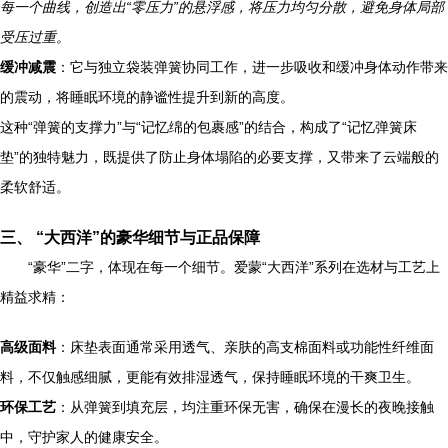
每一个曲线，创造出“零压力”的悬浮感，将压力均匀分散，避免身体局部
受压过重。
缓冲减震
：它与独立袋装弹簧协同工作，进一步吸收和缓冲身体动作带来
的震动，将睡眠环境的静谧性提升到新的高度。
这种“弹簧的支撑力”与“记忆绵的包裹感”的结合，构成了“记忆弹簧床
垫”的独特魅力，既提供了防止身体塌陷的必要支撑，又带来了云端般的
柔软舒适。
三、 “大西洋”的豪华细节与正品保障
“豪华”二字，体现在每一个细节。爱蒙“大西洋”系列在选材与工艺上
精益求精：
高级面料
：床垫表面通常采用透气、亲肤的高支棉面料或功能性纤维面
料，不仅触感细腻，更能有效排湿透气，保持睡眠环境的干爽卫生。
环保工艺
：从弹簧到填充层，均注重环保无害，确保在漫长的夜晚接触
中，守护家人的健康安全。